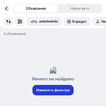
Объявления
Новые авто
В кредит
Ча
0 объявлений
Ничего не найдено
Изменить фильтры