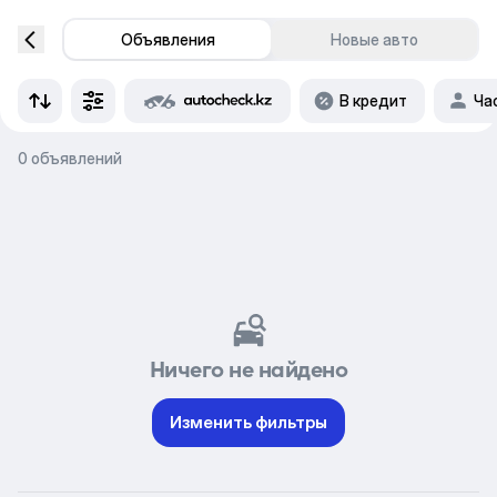
Объявления
Новые авто
В кредит
Ча
0 объявлений
Ничего не найдено
Изменить фильтры