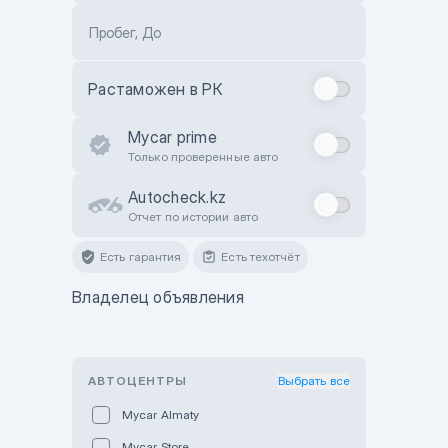
Пробег, До
Растаможен в РК
Mycar prime
Только проверенные авто
Autocheck.kz
Отчет по истории авто
Есть гарантия
Есть техотчёт
Владелец объявления
АВТОЦЕНТРЫ
Выбрать все
Mycar Almaty
Mycar Store