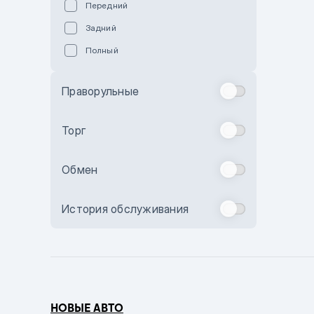
Передний
Пурпурный
Задний
Коричневый
Полный
Голубой
Синий
Праворульные
Фиолетовый
Зеленый
Торг
Желтый
Обмен
Бежевый
Бордовый
История обслуживания
Комбинированный
Бронзовый
Темно-синий
Серый металлик
НОВЫЕ АВТО
Сиреневый металлик