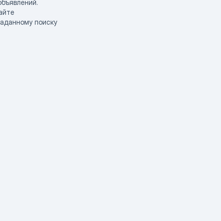
объявлений.
айте
заданному поиску