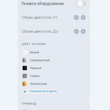
Газовое оборудование
Toyota Astana
Toyota Kokshetau
Объем двигателя, От
TANK Motors Karaganda
Объем двигателя, До
Hyundai ShymCity
Toyota Shygys
ЦВЕТ КУЗОВА
Белый
Серебристый
Черный
Серый
Золотистый
Показать все цвета
Оранжевый
Розовый
ПРИВОД
Красный