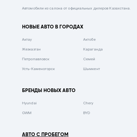
Черный металлик
Автомобили из салона от официальных дилеров Казахстана.
Стальной
НОВЫЕ АВТО В ГОРОДАХ
Вишневый
Серебристый металлик
Актау
Актобе
Темно-коричневый
Жезказган
Караганда
Бело-Дымчатый
Петропавловск
Семей
Светло-зелёный металлик
Усть-Каменогорск
Шымкент
Бирюзовый
Темно-синий металлик
БРЕНДЫ НОВЫХ АВТО
Зеленый металлик
Hyundai
Chery
Комбинированный
GWM
BYD
АВТО С ПРОБЕГОМ