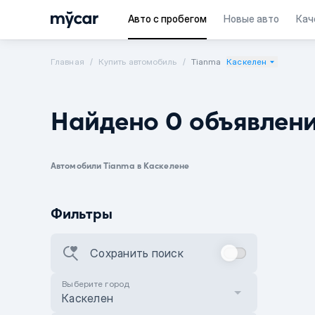
Авто с пробегом
Новые авто
Кач
Главная
Купить автомобиль
Tianma
Каскелен
Найдено 0 объявлен
Автомобили Tianma в Каскелене
Фильтры
Сохранить поиск
Выберите город
Каскелен