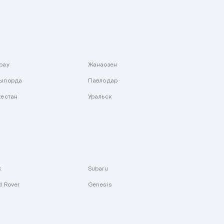
рау
Жанаозен
ылорда
Павлодар
кестан
Уральск
k
Subaru
d Rover
Genesis