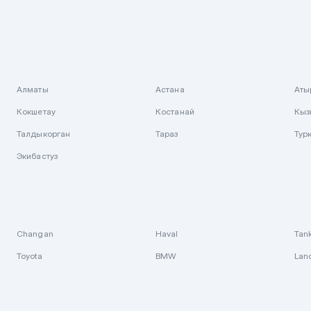
Алматы
Астана
Аты
Кокшетау
Костанай
Кыз
Талдыкорган
Тараз
Тур
Экибастуз
Changan
Haval
Tan
Toyota
BMW
Lan