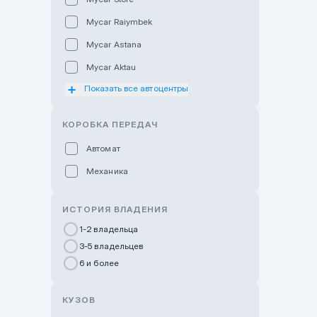
Mycar Raiymbek
Mycar Astana
Mycar Aktau
Показать все автоцентры
Mycar Uralsk
Haval & Tank Kyzylorda
КОРОБКА ПЕРЕДАЧ
Haval & Tank Pavlodar
Автомат
Bavaria Almaty
Механика
Mycar Shymkent
Bavaria Astana
ИСТОРИЯ ВЛАДЕНИЯ
GWM Nurly Zhol
1-2 владельца
3-5 владельцев
Chery Astana
6 и более
Changan Auto Nurly Zhol
Haval Atyrau
КУЗОВ
Hyundai Auto Almaty