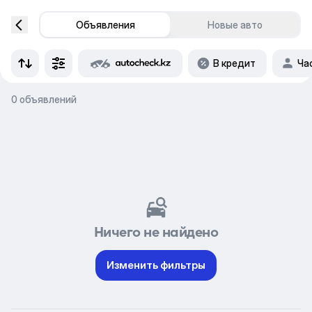
Объявления
Новые авто
В кредит
Ча
0 объявлений
Ничего не найдено
Изменить фильтры