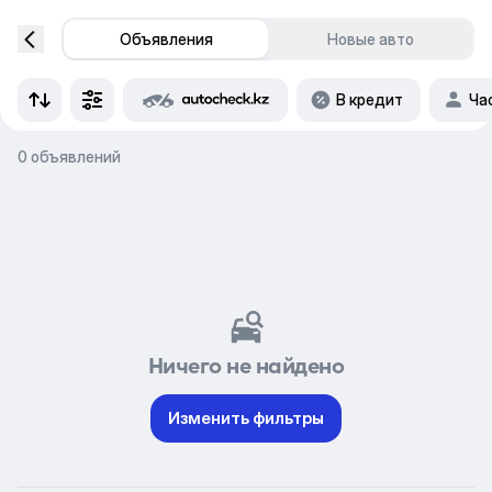
Объявления
Новые авто
В кредит
Ча
0 объявлений
Ничего не найдено
Изменить фильтры