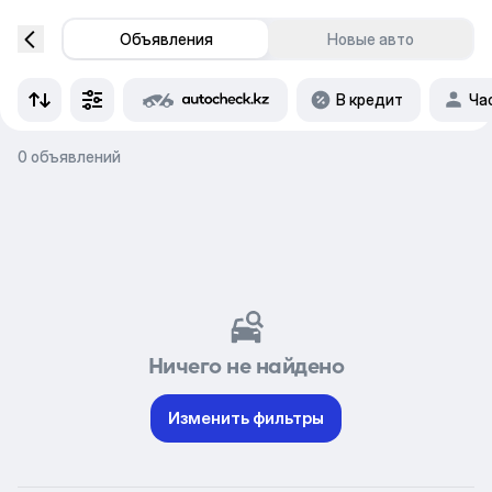
Объявления
Новые авто
В кредит
Ча
0 объявлений
Ничего не найдено
Изменить фильтры