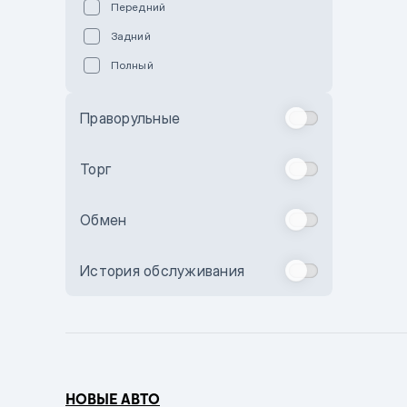
Передний
Пурпурный
Задний
Коричневый
Полный
Голубой
Синий
Праворульные
Фиолетовый
Зеленый
Торг
Желтый
Обмен
Бежевый
Бордовый
История обслуживания
Комбинированный
Бронзовый
Темно-синий
Серый металлик
НОВЫЕ АВТО
Сиреневый металлик