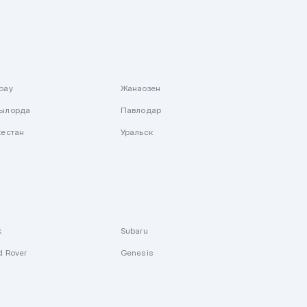
рау
Жанаозен
ылорда
Павлодар
кестан
Уральск
k
Subaru
d Rover
Genesis