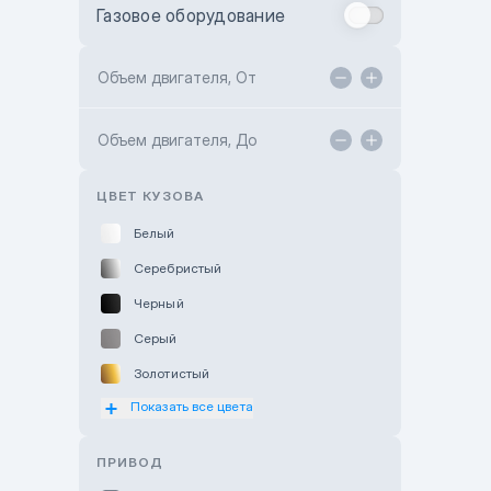
Газовое оборудование
Toyota Astana
Toyota Kokshetau
Объем двигателя, От
TANK Motors Karaganda
Объем двигателя, До
Hyundai ShymCity
Toyota Shygys
ЦВЕТ КУЗОВА
Белый
Серебристый
Черный
Серый
Золотистый
Показать все цвета
Оранжевый
Розовый
ПРИВОД
Красный