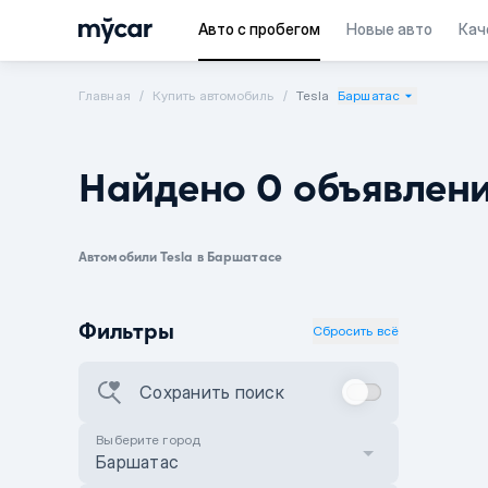
Авто с пробегом
Новые авто
Кач
Главная
Купить автомобиль
Tesla
Баршатас
Найдено 0 объявлен
Автомобили Tesla в Баршатасе
Фильтры
Сбросить всё
Сохранить поиск
Выберите город
Баршатас