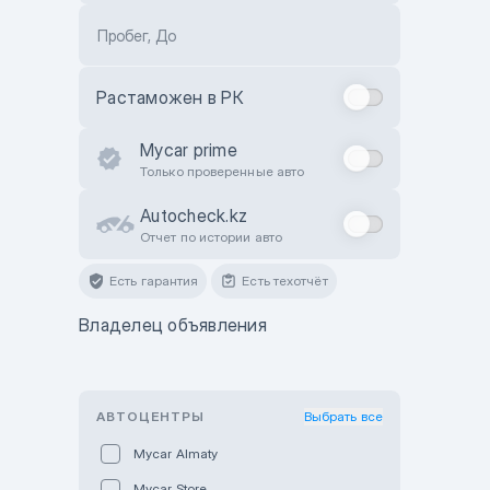
Пробег, До
Растаможен в РК
Mycar prime
Только проверенные авто
Autocheck.kz
Отчет по истории авто
Есть гарантия
Есть техотчёт
Владелец объявления
АВТОЦЕНТРЫ
Выбрать все
Mycar Almaty
Mycar Store