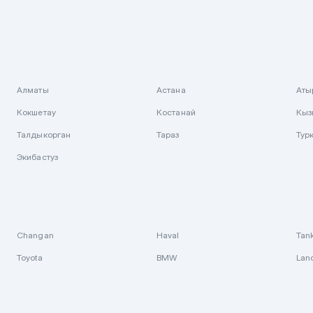
Алматы
Астана
Аты
Кокшетау
Костанай
Кыз
Талдыкорган
Тараз
Тур
Экибастуз
Changan
Haval
Tan
Toyota
BMW
Lan