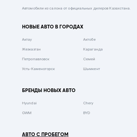
Черный металлик
Автомобили из салона от официальных дилеров Казахстана.
Стальной
НОВЫЕ АВТО В ГОРОДАХ
Вишневый
Серебристый металлик
Актау
Актобе
Темно-коричневый
Жезказган
Караганда
Бело-Дымчатый
Петропавловск
Семей
Светло-зелёный металлик
Усть-Каменогорск
Шымкент
Бирюзовый
Темно-синий металлик
БРЕНДЫ НОВЫХ АВТО
Зеленый металлик
Hyundai
Chery
Комбинированный
GWM
BYD
АВТО С ПРОБЕГОМ