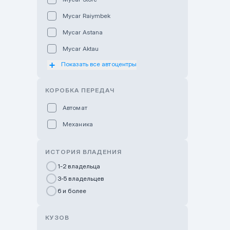
Mycar Raiymbek
Mycar Astana
Mycar Aktau
Показать все автоцентры
Mycar Uralsk
Haval & Tank Kyzylorda
КОРОБКА ПЕРЕДАЧ
Haval & Tank Pavlodar
Автомат
Bavaria Almaty
Механика
Mycar Shymkent
Bavaria Astana
ИСТОРИЯ ВЛАДЕНИЯ
GWM Nurly Zhol
1-2 владельца
3-5 владельцев
Chery Astana
6 и более
Changan Auto Nurly Zhol
Haval Atyrau
КУЗОВ
Hyundai Auto Almaty