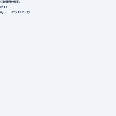
объявлений.
айте
заданному поиску