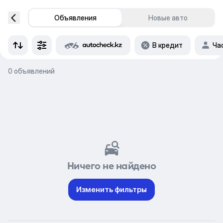
Объявления
Новые авто
В кредит
Ча
0 объявлений
Ничего не найдено
Изменить фильтры