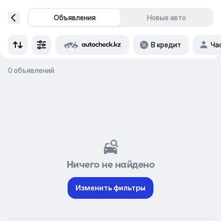
Объявления
Новые авто
В кредит
Ча
0 объявлений
Ничего не найдено
Изменить фильтры