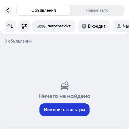
Объявления
Новые авто
В кредит
Ча
0 объявлений
Ничего не найдено
Изменить фильтры