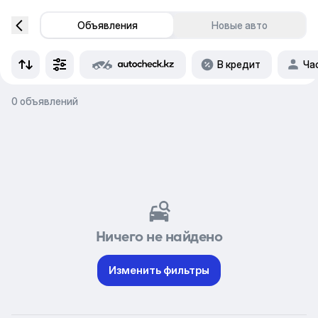
Объявления
Новые авто
В кредит
Ча
0 объявлений
Ничего не найдено
Изменить фильтры