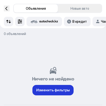
Объявления
Новые авто
В кредит
Ча
0 объявлений
Ничего не найдено
Изменить фильтры