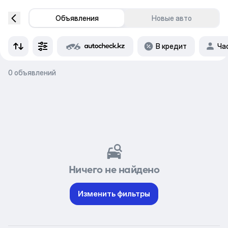
Объявления
Новые авто
В кредит
Ча
0 объявлений
Ничего не найдено
Изменить фильтры