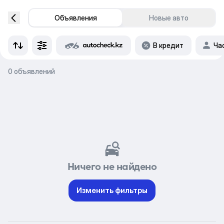
Объявления
Новые авто
В кредит
Ча
0 объявлений
Ничего не найдено
Изменить фильтры