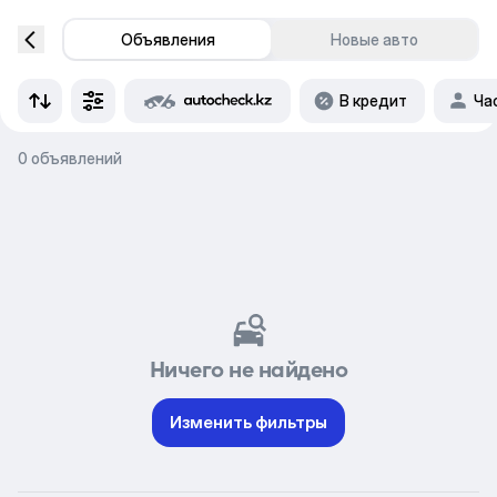
Объявления
Новые авто
В кредит
Ча
0 объявлений
Ничего не найдено
Изменить фильтры