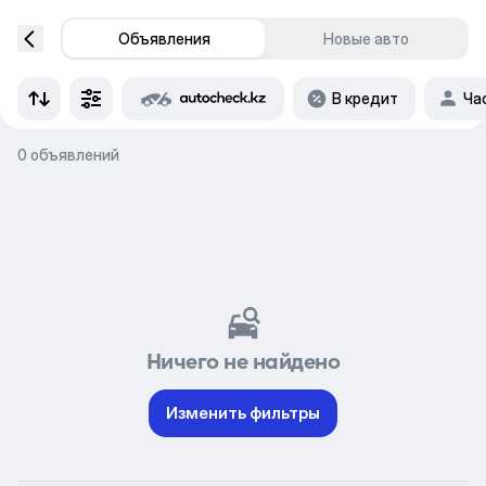
Объявления
Новые авто
В кредит
Ча
0 объявлений
Ничего не найдено
Изменить фильтры