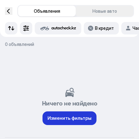
Объявления
Новые авто
В кредит
Ча
0 объявлений
Ничего не найдено
Изменить фильтры