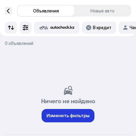
Объявления
Новые авто
В кредит
Ча
0 объявлений
Ничего не найдено
Изменить фильтры