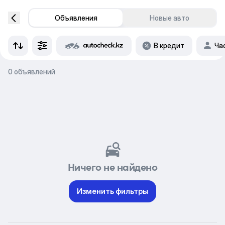
Объявления
Новые авто
В кредит
Ча
0 объявлений
Ничего не найдено
Изменить фильтры