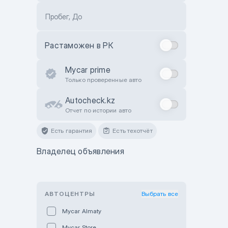
Пробег, До
Растаможен в РК
Mycar prime
Только проверенные авто
Autocheck.kz
Отчет по истории авто
Есть гарантия
Есть техотчёт
Владелец объявления
АВТОЦЕНТРЫ
Выбрать все
Mycar Almaty
Mycar Store