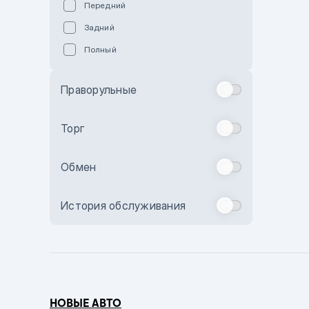
Передний
Пурпурный
Задний
Коричневый
Полный
Голубой
Синий
Праворульные
Фиолетовый
Зеленый
Торг
Желтый
Обмен
Бежевый
Бордовый
История обслуживания
Комбинированный
Бронзовый
Темно-синий
Серый металлик
НОВЫЕ АВТО
Сиреневый металлик