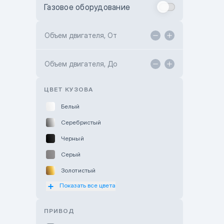
Газовое оборудование
Toyota Astana
Toyota Kokshetau
Объем двигателя, От
TANK Motors Karaganda
Объем двигателя, До
Hyundai ShymCity
Toyota Shygys
ЦВЕТ КУЗОВА
Белый
Серебристый
Черный
Серый
Золотистый
Показать все цвета
Оранжевый
Розовый
ПРИВОД
Красный