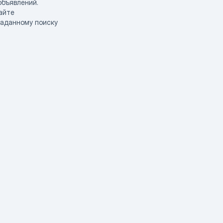
объявлений.
айте
заданному поиску