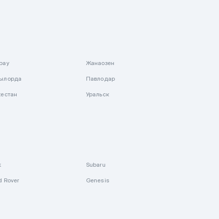
рау
Жанаозен
ылорда
Павлодар
кестан
Уральск
k
Subaru
d Rover
Genesis