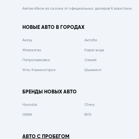
Черный металлик
Автомобили из салона от официальных дилеров Казахстана.
Стальной
НОВЫЕ АВТО В ГОРОДАХ
Вишневый
Серебристый металлик
Актау
Актобе
Темно-коричневый
Жезказган
Караганда
Бело-Дымчатый
Петропавловск
Семей
Светло-зелёный металлик
Усть-Каменогорск
Шымкент
Бирюзовый
Темно-синий металлик
БРЕНДЫ НОВЫХ АВТО
Зеленый металлик
Hyundai
Chery
Комбинированный
GWM
BYD
АВТО С ПРОБЕГОМ