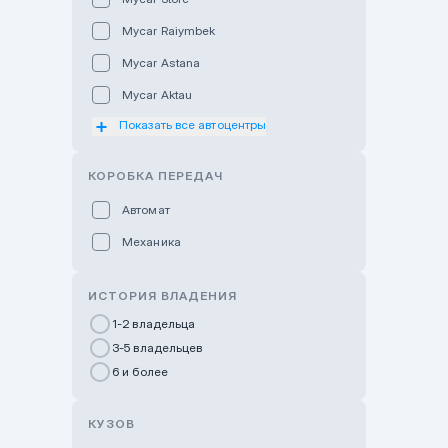
Mycar Raiymbek
Mycar Astana
Mycar Aktau
Показать все автоцентры
Mycar Uralsk
Haval & Tank Kyzylorda
КОРОБКА ПЕРЕДАЧ
Haval & Tank Pavlodar
Автомат
Bavaria Almaty
Механика
Mycar Shymkent
Bavaria Astana
ИСТОРИЯ ВЛАДЕНИЯ
GWM Nurly Zhol
1-2 владельца
3-5 владельцев
Chery Astana
6 и более
Changan Auto Nurly Zhol
Haval Atyrau
КУЗОВ
Hyundai Auto Almaty