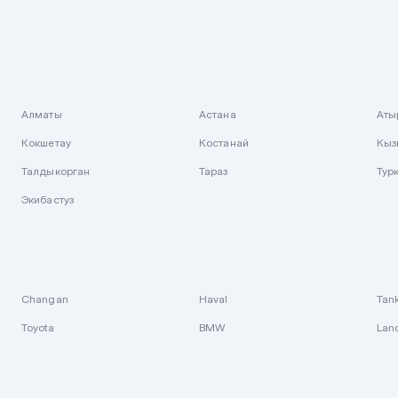
Алматы
Астана
Аты
Кокшетау
Костанай
Кыз
Талдыкорган
Тараз
Тур
Экибастуз
Changan
Haval
Tan
Toyota
BMW
Lan