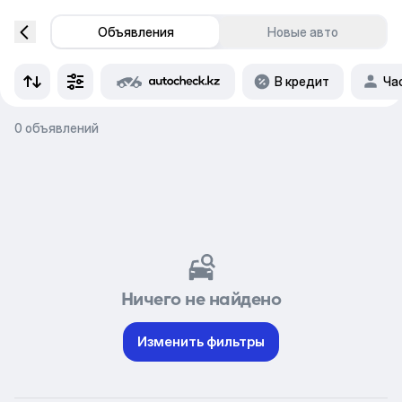
Объявления
Новые авто
В кредит
Ча
0 объявлений
Ничего не найдено
Изменить фильтры