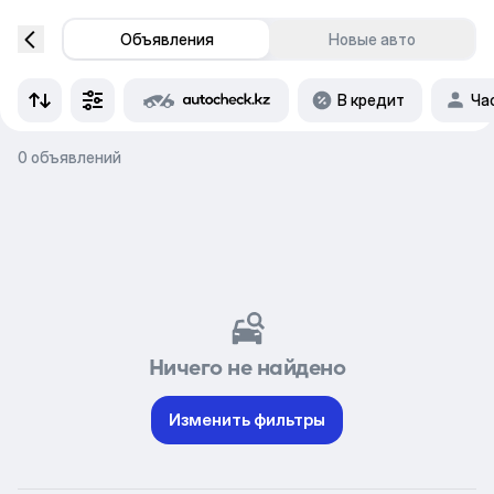
Объявления
Новые авто
В кредит
Ча
0 объявлений
Ничего не найдено
Изменить фильтры