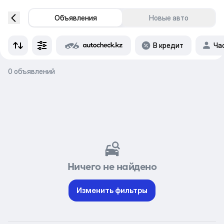
Объявления
Новые авто
В кредит
Ча
0 объявлений
Ничего не найдено
Изменить фильтры