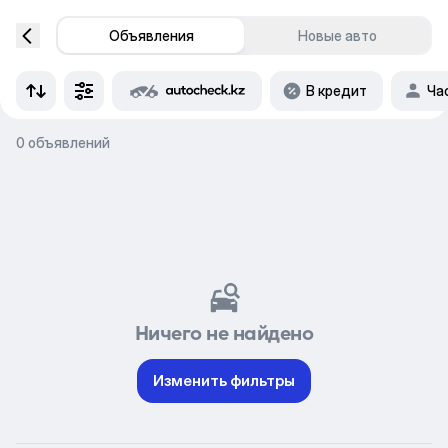
Объявления
Новые авто
В кредит
Ча
0 объявлений
Ничего не найдено
Изменить фильтры