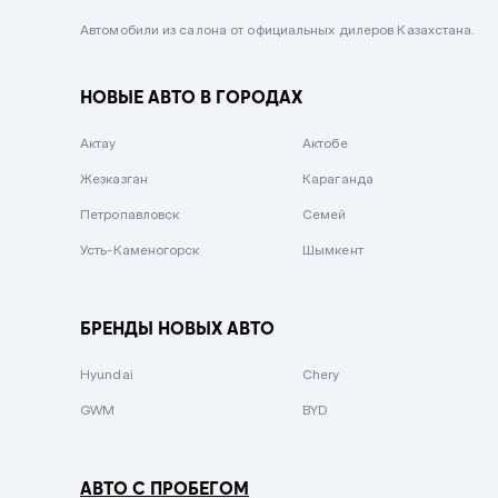
Черный металлик
Автомобили из салона от официальных дилеров Казахстана.
Стальной
НОВЫЕ АВТО В ГОРОДАХ
Вишневый
Серебристый металлик
Актау
Актобе
Темно-коричневый
Жезказган
Караганда
Бело-Дымчатый
Петропавловск
Семей
Светло-зелёный металлик
Усть-Каменогорск
Шымкент
Бирюзовый
Темно-синий металлик
БРЕНДЫ НОВЫХ АВТО
Зеленый металлик
Hyundai
Chery
Комбинированный
GWM
BYD
АВТО С ПРОБЕГОМ