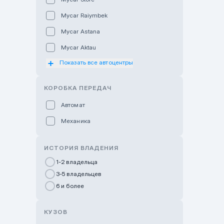
Mycar Raiymbek
Mycar Astana
Mycar Aktau
Показать все автоцентры
Mycar Uralsk
Haval & Tank Kyzylorda
КОРОБКА ПЕРЕДАЧ
Haval & Tank Pavlodar
Автомат
Bavaria Almaty
Механика
Mycar Shymkent
Bavaria Astana
ИСТОРИЯ ВЛАДЕНИЯ
GWM Nurly Zhol
1-2 владельца
3-5 владельцев
Chery Astana
6 и более
Changan Auto Nurly Zhol
Haval Atyrau
КУЗОВ
Hyundai Auto Almaty