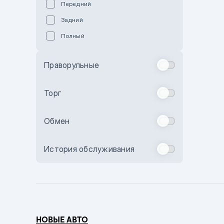
Передний
Пурпурный
Задний
Коричневый
Полный
Голубой
Синий
Праворульные
Фиолетовый
Зеленый
Торг
Желтый
Обмен
Бежевый
Бордовый
История обслуживания
Комбинированный
Бронзовый
Темно-синий
Серый металлик
НОВЫЕ АВТО
Сиреневый металлик