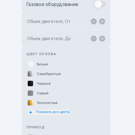
Газовое оборудование
Toyota Astana
Toyota Kokshetau
Объем двигателя, От
TANK Motors Karaganda
Объем двигателя, До
Hyundai ShymCity
Toyota Shygys
ЦВЕТ КУЗОВА
Белый
Серебристый
Черный
Серый
Золотистый
Показать все цвета
Оранжевый
Розовый
ПРИВОД
Красный