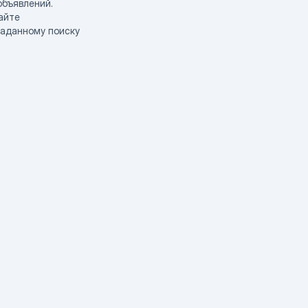
объявлений.
айте
заданному поиску