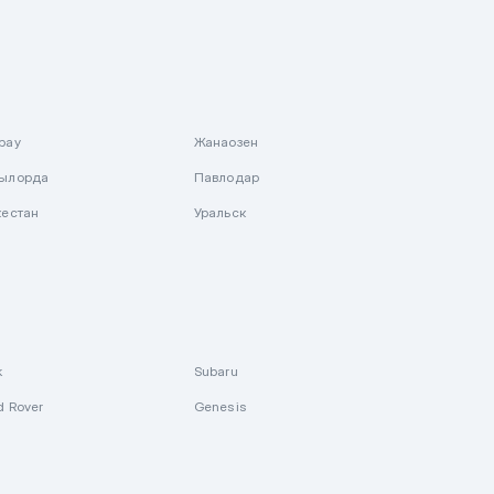
рау
Жанаозен
ылорда
Павлодар
кестан
Уральск
k
Subaru
d Rover
Genesis