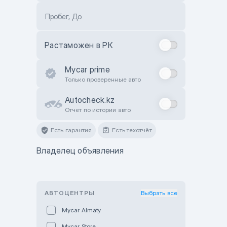
Пробег, До
Растаможен в РК
Mycar prime
Только проверенные авто
Autocheck.kz
Отчет по истории авто
Есть гарантия
Есть техотчёт
Владелец объявления
АВТОЦЕНТРЫ
Выбрать все
Mycar Almaty
Mycar Store