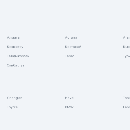
Алматы
Астана
Аты
Кокшетау
Костанай
Кыз
Талдыкорган
Тараз
Тур
Экибастуз
Changan
Haval
Tan
Toyota
BMW
Lan