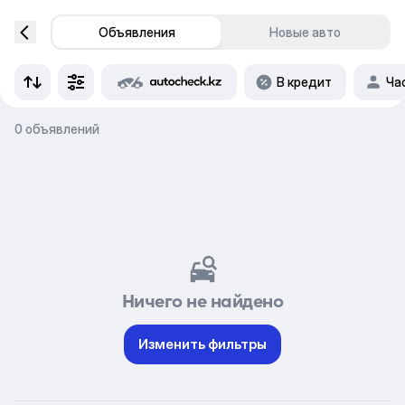
Объявления
Новые авто
В кредит
Ча
0 объявлений
Ничего не найдено
Изменить фильтры