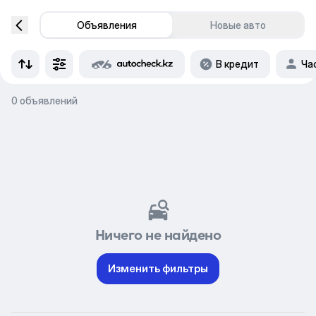
Объявления
Новые авто
В кредит
Ча
0 объявлений
Ничего не найдено
Изменить фильтры