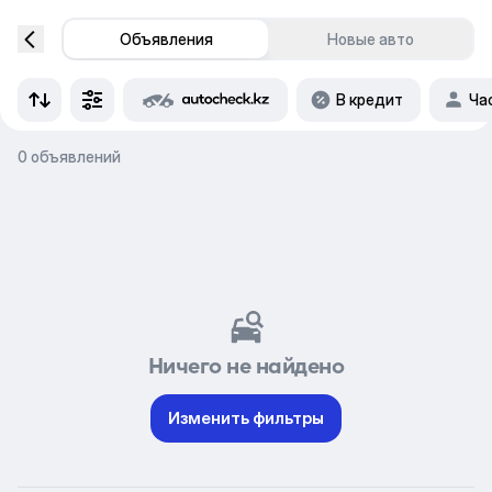
Объявления
Новые авто
В кредит
Ча
0 объявлений
Ничего не найдено
Изменить фильтры