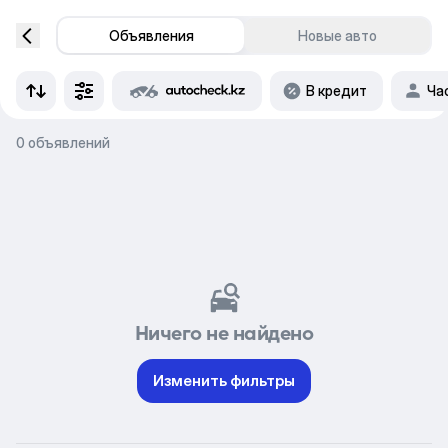
Объявления
Новые авто
В кредит
Ча
0 объявлений
Ничего не найдено
Изменить фильтры