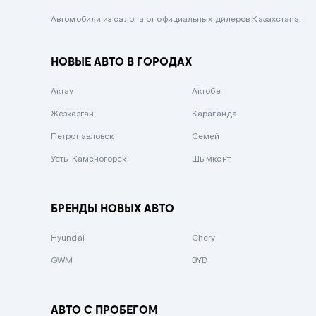
Черный металлик
Автомобили из салона от официальных дилеров Казахстана.
Стальной
НОВЫЕ АВТО В ГОРОДАХ
Вишневый
Серебристый металлик
Актау
Актобе
Темно-коричневый
Жезказган
Караганда
Бело-Дымчатый
Петропавловск
Семей
Светло-зелёный металлик
Усть-Каменогорск
Шымкент
Бирюзовый
Темно-синий металлик
БРЕНДЫ НОВЫХ АВТО
Зеленый металлик
Hyundai
Chery
Комбинированный
GWM
BYD
АВТО С ПРОБЕГОМ