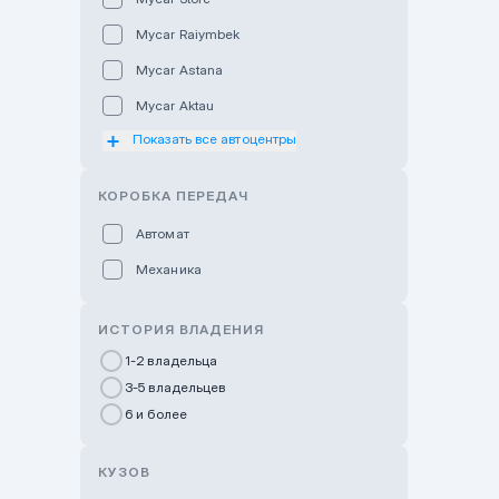
Mycar Raiymbek
Mycar Astana
Mycar Aktau
Показать все автоцентры
Mycar Uralsk
Haval & Tank Kyzylorda
КОРОБКА ПЕРЕДАЧ
Haval & Tank Pavlodar
Автомат
Bavaria Almaty
Механика
Mycar Shymkent
Bavaria Astana
ИСТОРИЯ ВЛАДЕНИЯ
GWM Nurly Zhol
1-2 владельца
3-5 владельцев
Chery Astana
6 и более
Changan Auto Nurly Zhol
Haval Atyrau
КУЗОВ
Hyundai Auto Almaty