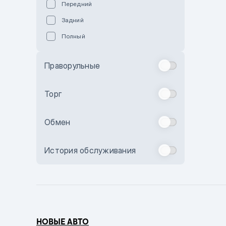
Передний
Пурпурный
Задний
Коричневый
Полный
Голубой
Синий
Праворульные
Фиолетовый
Зеленый
Торг
Желтый
Обмен
Бежевый
Бордовый
История обслуживания
Комбинированный
Бронзовый
Темно-синий
Серый металлик
НОВЫЕ АВТО
Сиреневый металлик