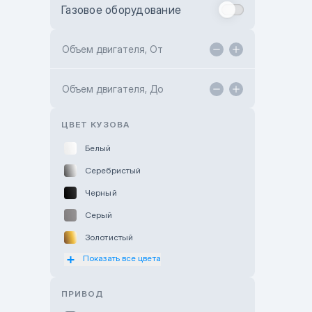
Газовое оборудование
Toyota Astana
Toyota Kokshetau
Объем двигателя, От
TANK Motors Karaganda
Объем двигателя, До
Hyundai ShymCity
Toyota Shygys
ЦВЕТ КУЗОВА
Белый
Серебристый
Черный
Серый
Золотистый
Показать все цвета
Оранжевый
Розовый
ПРИВОД
Красный