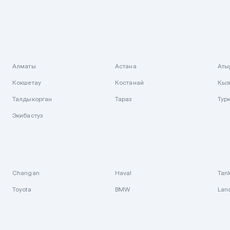
Алматы
Астана
Аты
Кокшетау
Костанай
Кыз
Талдыкорган
Тараз
Тур
Экибастуз
Changan
Haval
Tan
Toyota
BMW
Lan