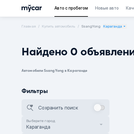
Авто с пробегом
Новые авто
Кач
Главная
Купить автомобиль
SsangYong
Караганда
Найдено 0 объявлен
Автомобили SsangYong в Караганде
Фильтры
Сохранить поиск
Выберите город
Караганда