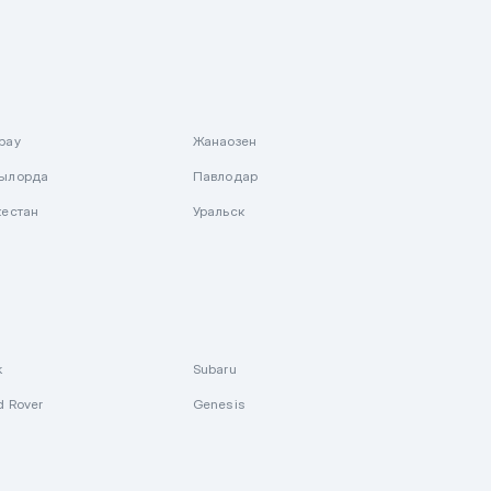
рау
Жанаозен
ылорда
Павлодар
кестан
Уральск
k
Subaru
d Rover
Genesis