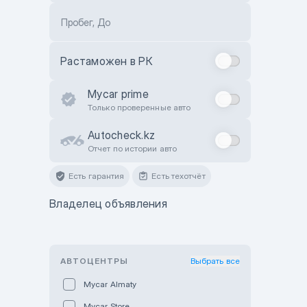
Пробег, До
Растаможен в РК
Mycar prime
Только проверенные авто
Autocheck.kz
Отчет по истории авто
Есть гарантия
Есть техотчёт
Владелец объявления
АВТОЦЕНТРЫ
Выбрать все
Mycar Almaty
Mycar Store