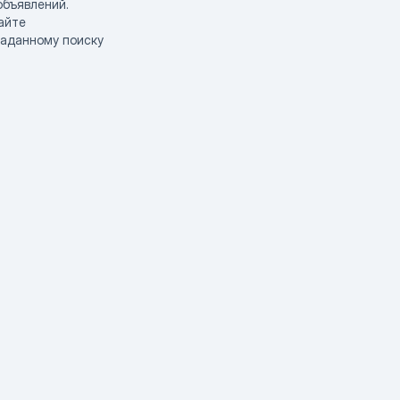
объявлений.
айте
заданному поиску