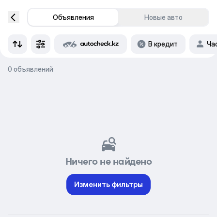
Объявления
Новые авто
В кредит
Ча
0 объявлений
Ничего не найдено
Изменить фильтры