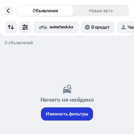
Объявления
Новые авто
В кредит
Ча
0 объявлений
Ничего не найдено
Изменить фильтры