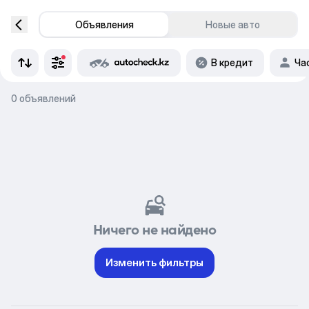
Объявления
Новые авто
В кредит
Ча
0 объявлений
Ничего не найдено
Изменить фильтры