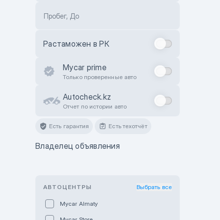
Пробег, До
Растаможен в РК
Mycar prime
Только проверенные авто
Autocheck.kz
Отчет по истории авто
Есть гарантия
Есть техотчёт
Владелец объявления
АВТОЦЕНТРЫ
Выбрать все
Mycar Almaty
Mycar Store