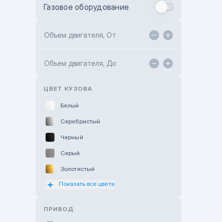
Газовое оборудование
Toyota Astana
Toyota Kokshetau
Объем двигателя, От
TANK Motors Karaganda
Объем двигателя, До
Hyundai ShymCity
Toyota Shygys
ЦВЕТ КУЗОВА
Белый
Серебристый
Черный
Серый
Золотистый
Показать все цвета
Оранжевый
Розовый
ПРИВОД
Красный