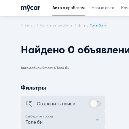
Авто с пробегом
Новые авто
Кач
Главная
Купить автомобиль
Smart
Толе би
Найдено 0 объявлен
Автомобили Smart в Толе би
Фильтры
Сохранить поиск
Выберите город
Толе би