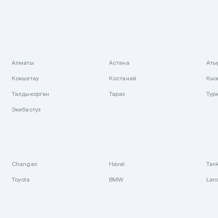
Алматы
Астана
Аты
Кокшетау
Костанай
Кыз
Талдыкорган
Тараз
Тур
Экибастуз
Changan
Haval
Tan
Toyota
BMW
Lan