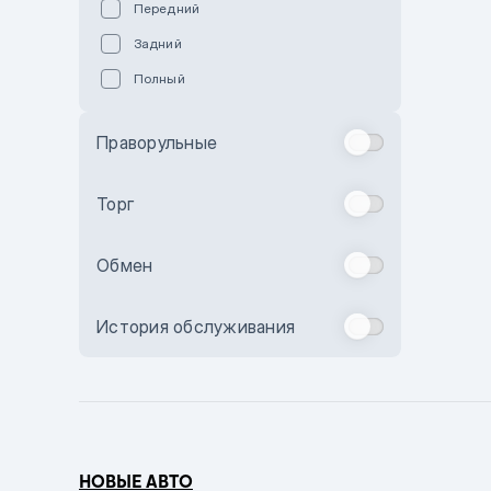
Передний
Пурпурный
Задний
Коричневый
Полный
Голубой
Синий
Праворульные
Фиолетовый
Зеленый
Торг
Желтый
Обмен
Бежевый
Бордовый
История обслуживания
Комбинированный
Бронзовый
Темно-синий
Серый металлик
НОВЫЕ АВТО
Сиреневый металлик