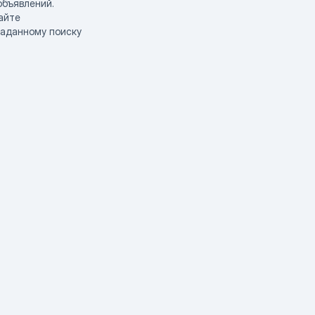
объявлений.
айте
заданному поиску