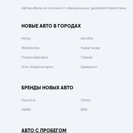
Черный металлик
Автомобили из салона от официальных дилеров Казахстана.
Стальной
НОВЫЕ АВТО В ГОРОДАХ
Вишневый
Серебристый металлик
Актау
Актобе
Темно-коричневый
Жезказган
Караганда
Бело-Дымчатый
Петропавловск
Семей
Светло-зелёный металлик
Усть-Каменогорск
Шымкент
Бирюзовый
Темно-синий металлик
БРЕНДЫ НОВЫХ АВТО
Зеленый металлик
Hyundai
Chery
Комбинированный
GWM
BYD
АВТО С ПРОБЕГОМ