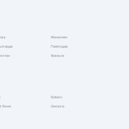
рау
Жанаозен
ылорда
Павлодар
кестан
Уральск
k
Subaru
d Rover
Genesis