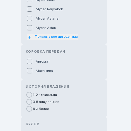
Mycar Raiymbek
Mycar Astana
Mycar Aktau
Показать все автоцентры
Mycar Uralsk
Haval & Tank Kyzylorda
КОРОБКА ПЕРЕДАЧ
Haval & Tank Pavlodar
Автомат
Bavaria Almaty
Механика
Mycar Shymkent
Bavaria Astana
ИСТОРИЯ ВЛАДЕНИЯ
GWM Nurly Zhol
1-2 владельца
3-5 владельцев
Chery Astana
6 и более
Changan Auto Nurly Zhol
Haval Atyrau
КУЗОВ
Hyundai Auto Almaty