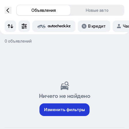
Объявления
Новые авто
В кредит
Ча
0 объявлений
Ничего не найдено
Изменить фильтры