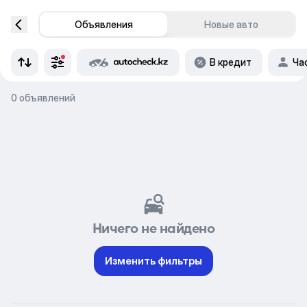
Объявления
Новые авто
В кредит
Ча
0 объявлений
Ничего не найдено
Изменить фильтры