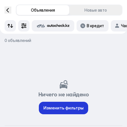
Объявления
Новые авто
В кредит
Ча
0 объявлений
Ничего не найдено
Изменить фильтры