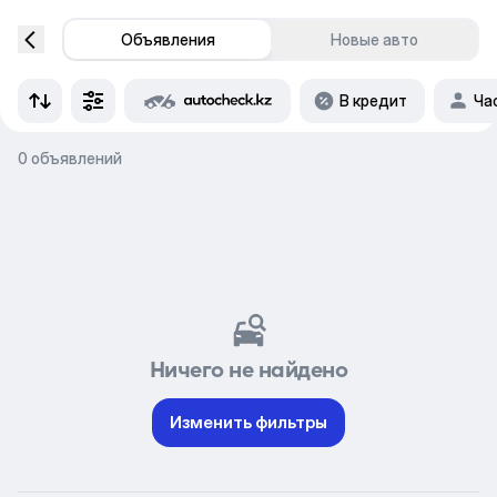
Объявления
Новые авто
В кредит
Ча
0 объявлений
Ничего не найдено
Изменить фильтры