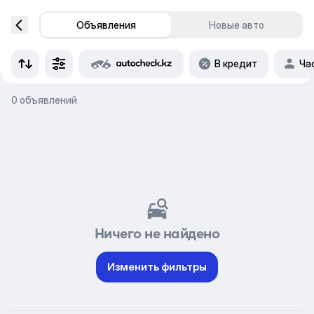
Объявления
Новые авто
В кредит
Ча
0 объявлений
Ничего не найдено
Изменить фильтры