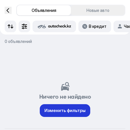
Объявления
Новые авто
В кредит
Ча
0 объявлений
Ничего не найдено
Изменить фильтры