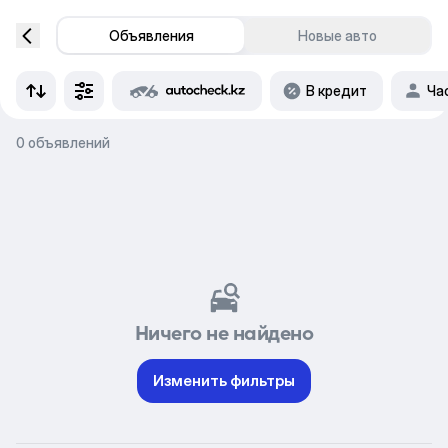
Объявления
Новые авто
В кредит
Ча
0 объявлений
Ничего не найдено
Изменить фильтры