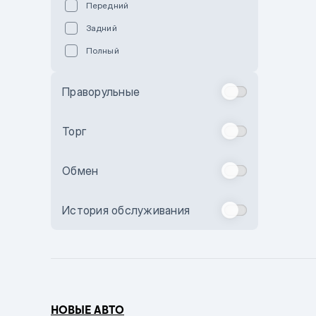
Передний
Пурпурный
Задний
Коричневый
Полный
Голубой
Синий
Праворульные
Фиолетовый
Зеленый
Торг
Желтый
Обмен
Бежевый
Бордовый
История обслуживания
Комбинированный
Бронзовый
Темно-синий
Серый металлик
НОВЫЕ АВТО
Сиреневый металлик