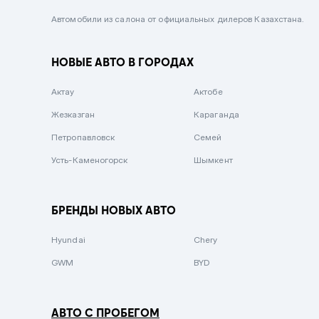
Черный металлик
Автомобили из салона от официальных дилеров Казахстана.
Стальной
НОВЫЕ АВТО В ГОРОДАХ
Вишневый
Серебристый металлик
Актау
Актобе
Темно-коричневый
Жезказган
Караганда
Бело-Дымчатый
Петропавловск
Семей
Светло-зелёный металлик
Усть-Каменогорск
Шымкент
Бирюзовый
Темно-синий металлик
БРЕНДЫ НОВЫХ АВТО
Зеленый металлик
Hyundai
Chery
Комбинированный
GWM
BYD
АВТО С ПРОБЕГОМ