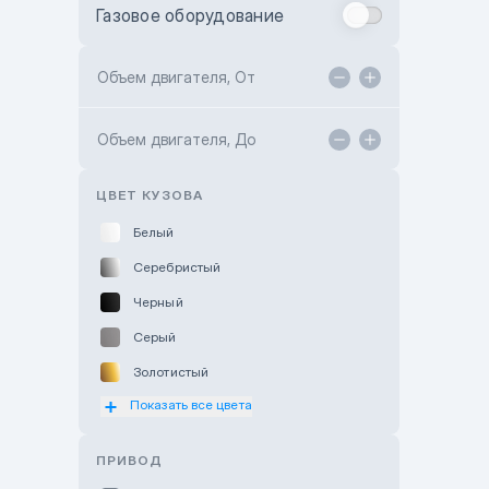
Газовое оборудование
Toyota Astana
Toyota Kokshetau
Объем двигателя, От
TANK Motors Karaganda
Объем двигателя, До
Hyundai ShymCity
Toyota Shygys
ЦВЕТ КУЗОВА
Белый
Серебристый
Черный
Серый
Золотистый
Показать все цвета
Оранжевый
Розовый
ПРИВОД
Красный