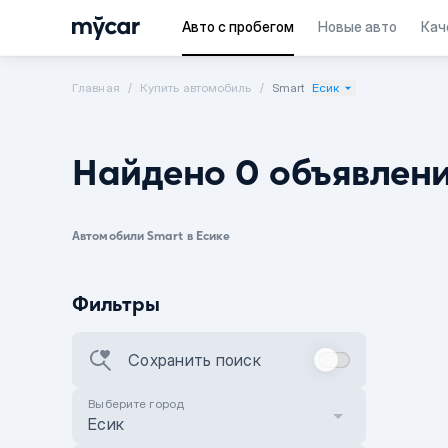
Авто с пробегом
Новые авто
Кач
Главная
Купить автомобиль
Smart
Есик
Найдено 0 объявлен
Автомобили Smart в Есике
Фильтры
Сохранить поиск
Выберите город
Есик