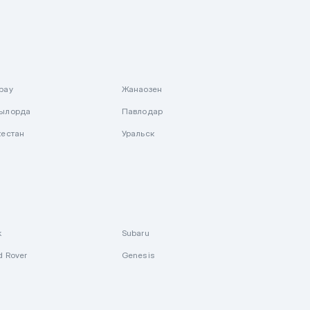
рау
Жанаозен
ылорда
Павлодар
кестан
Уральск
k
Subaru
d Rover
Genesis