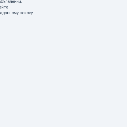
объявлений.
айте
заданному поиску