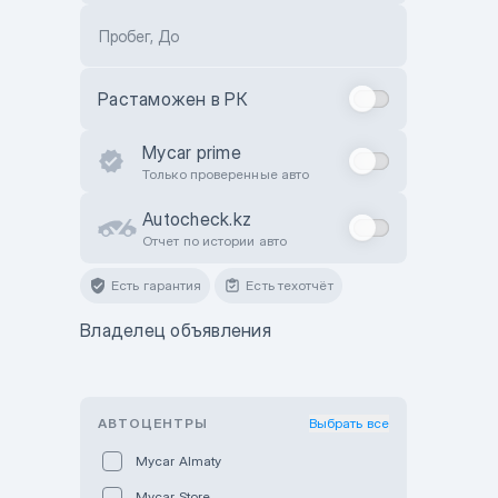
Пробег, До
Растаможен в РК
Mycar prime
Только проверенные авто
Autocheck.kz
Отчет по истории авто
Есть гарантия
Есть техотчёт
Владелец объявления
АВТОЦЕНТРЫ
Выбрать все
Mycar Almaty
Mycar Store