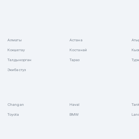
Алматы
Астана
Аты
Кокшетау
Костанай
Кыз
Талдыкорган
Тараз
Тур
Экибастуз
Changan
Haval
Tan
Toyota
BMW
Lan