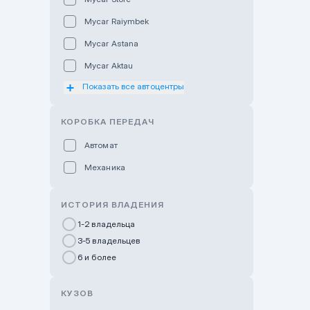
Mycar Raiymbek
Mycar Astana
Mycar Aktau
Показать все автоцентры
Mycar Uralsk
Haval & Tank Kyzylorda
КОРОБКА ПЕРЕДАЧ
Haval & Tank Pavlodar
Автомат
Bavaria Almaty
Механика
Mycar Shymkent
Bavaria Astana
ИСТОРИЯ ВЛАДЕНИЯ
GWM Nurly Zhol
1-2 владельца
3-5 владельцев
Chery Astana
6 и более
Changan Auto Nurly Zhol
Haval Atyrau
КУЗОВ
Hyundai Auto Almaty