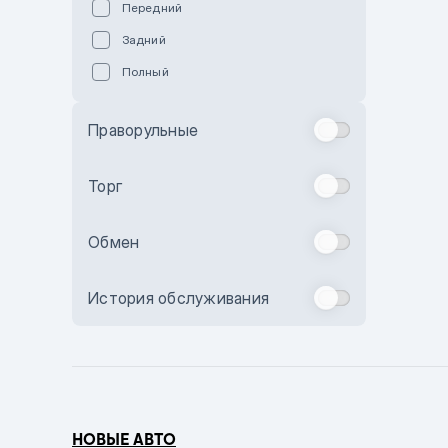
Передний
Пурпурный
Задний
Коричневый
Полный
Голубой
Синий
Праворульные
Фиолетовый
Зеленый
Торг
Желтый
Обмен
Бежевый
Бордовый
История обслуживания
Комбинированный
Бронзовый
Темно-синий
Серый металлик
НОВЫЕ АВТО
Сиреневый металлик