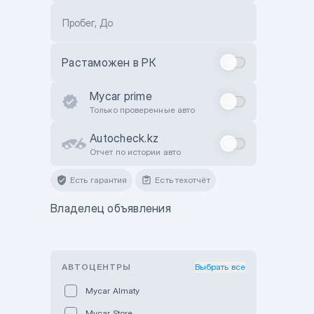
Пробег, До
Растаможен в РК
Mycar prime
Только проверенные авто
Autocheck.kz
Отчет по истории авто
Есть гарантия
Есть техотчёт
Владелец объявления
АВТОЦЕНТРЫ
Выбрать все
Mycar Almaty
Mycar Store