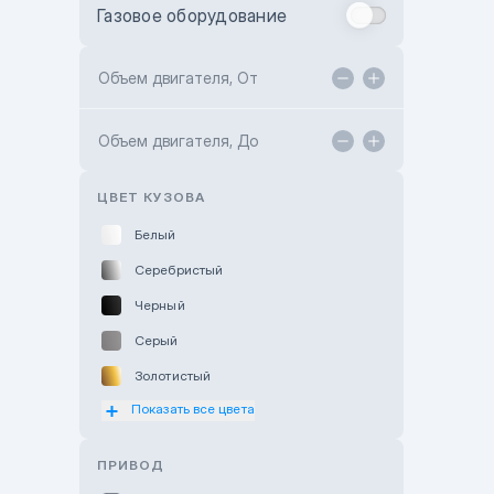
Газовое оборудование
Toyota Astana
Toyota Kokshetau
Объем двигателя, От
TANK Motors Karaganda
Объем двигателя, До
Hyundai ShymCity
Toyota Shygys
ЦВЕТ КУЗОВА
Белый
Серебристый
Черный
Серый
Золотистый
Показать все цвета
Оранжевый
Розовый
ПРИВОД
Красный