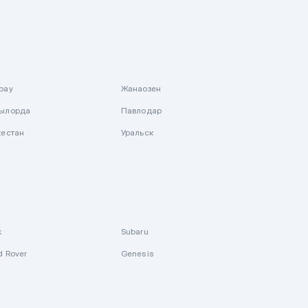
рау
Жанаозен
ылорда
Павлодар
кестан
Уральск
k
Subaru
d Rover
Genesis