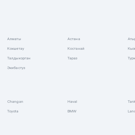
Алматы
Астана
Аты
Кокшетау
Костанай
Кыз
Талдыкорган
Тараз
Тур
Экибастуз
Changan
Haval
Tan
Toyota
BMW
Lan