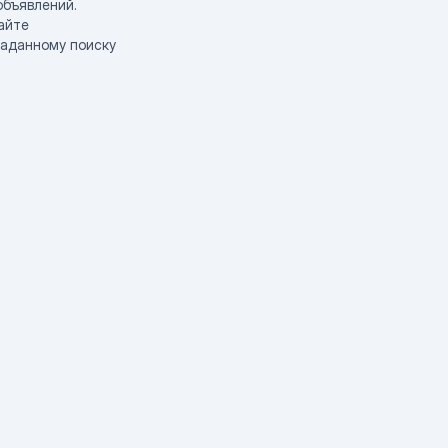
объявлений.
айте
заданному поиску