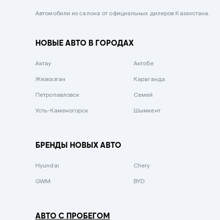
Черный металлик
Автомобили из салона от официальных дилеров Казахстана.
Стальной
НОВЫЕ АВТО В ГОРОДАХ
Вишневый
Серебристый металлик
Актау
Актобе
Темно-коричневый
Жезказган
Караганда
Бело-Дымчатый
Петропавловск
Семей
Светло-зелёный металлик
Усть-Каменогорск
Шымкент
Бирюзовый
Темно-синий металлик
БРЕНДЫ НОВЫХ АВТО
Зеленый металлик
Hyundai
Chery
Комбинированный
GWM
BYD
АВТО С ПРОБЕГОМ