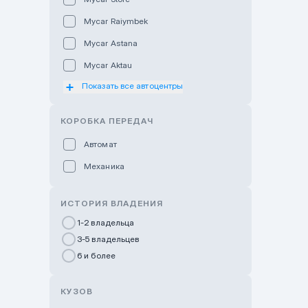
Mycar Raiymbek
Mycar Astana
Mycar Aktau
Показать все автоцентры
Mycar Uralsk
Haval & Tank Kyzylorda
КОРОБКА ПЕРЕДАЧ
Haval & Tank Pavlodar
Автомат
Bavaria Almaty
Механика
Mycar Shymkent
Bavaria Astana
ИСТОРИЯ ВЛАДЕНИЯ
GWM Nurly Zhol
1-2 владельца
3-5 владельцев
Chery Astana
6 и более
Changan Auto Nurly Zhol
Haval Atyrau
КУЗОВ
Hyundai Auto Almaty