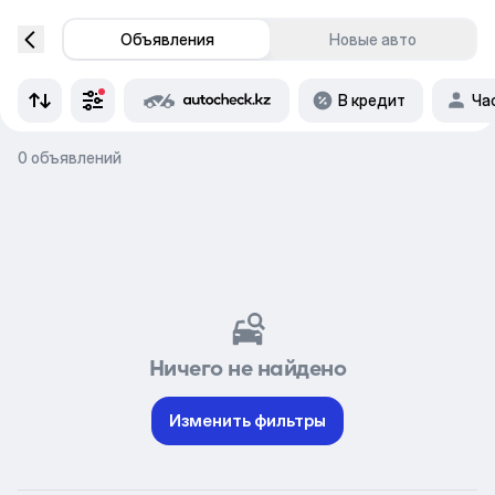
Объявления
Новые авто
В кредит
Ча
0 объявлений
Ничего не найдено
Изменить фильтры