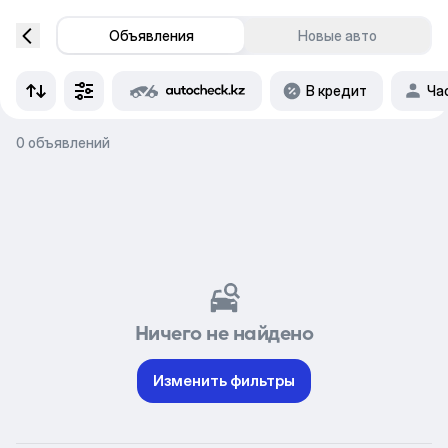
Объявления
Новые авто
В кредит
Ча
0 объявлений
Ничего не найдено
Изменить фильтры