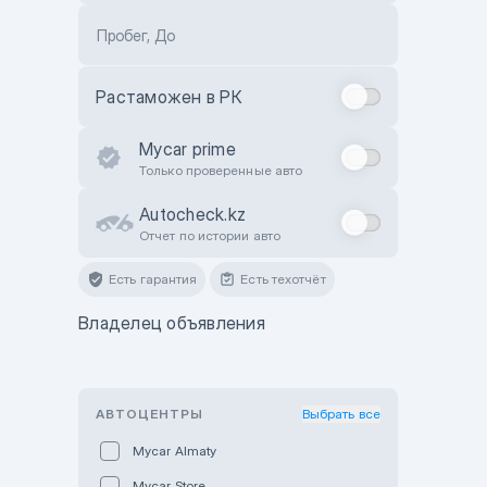
Пробег, До
Растаможен в РК
Mycar prime
Только проверенные авто
Autocheck.kz
Отчет по истории авто
Есть гарантия
Есть техотчёт
Владелец объявления
АВТОЦЕНТРЫ
Выбрать все
Mycar Almaty
Mycar Store