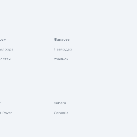
рау
Жанаозен
ылорда
Павлодар
кестан
Уральск
k
Subaru
d Rover
Genesis