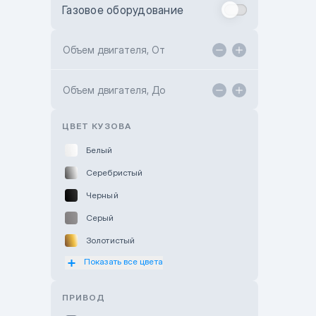
Газовое оборудование
Toyota Astana
Toyota Kokshetau
Объем двигателя, От
TANK Motors Karaganda
Объем двигателя, До
Hyundai ShymCity
Toyota Shygys
ЦВЕТ КУЗОВА
Белый
Серебристый
Черный
Серый
Золотистый
Показать все цвета
Оранжевый
Розовый
ПРИВОД
Красный