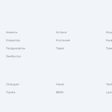
Алматы
Астана
Аты
Кокшетау
Костанай
Кыз
Талдыкорган
Тараз
Тур
Экибастуз
Changan
Haval
Tan
Toyota
BMW
Lan