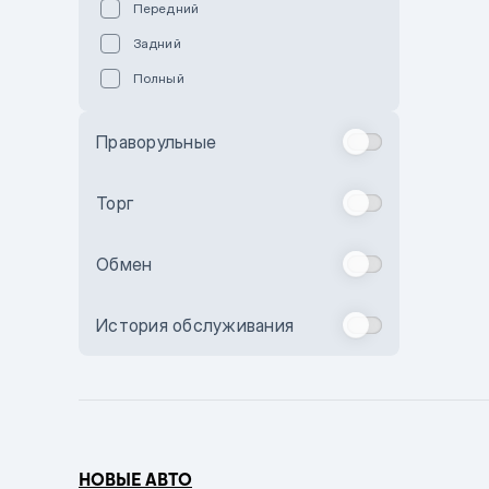
Передний
Пурпурный
Задний
Коричневый
Полный
Голубой
Синий
Праворульные
Фиолетовый
Зеленый
Торг
Желтый
Обмен
Бежевый
Бордовый
История обслуживания
Комбинированный
Бронзовый
Темно-синий
Серый металлик
НОВЫЕ АВТО
Сиреневый металлик