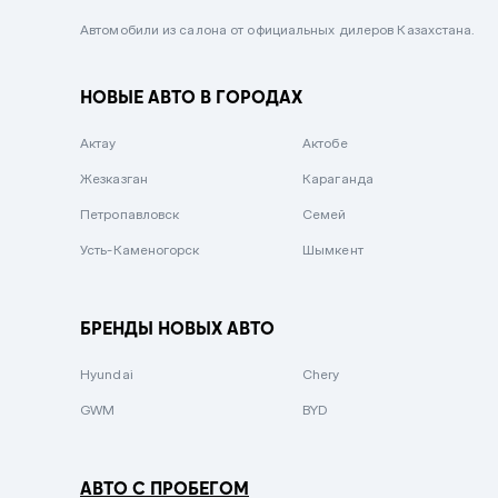
Черный металлик
Автомобили из салона от официальных дилеров Казахстана.
Стальной
НОВЫЕ АВТО В ГОРОДАХ
Вишневый
Серебристый металлик
Актау
Актобе
Темно-коричневый
Жезказган
Караганда
Бело-Дымчатый
Петропавловск
Семей
Светло-зелёный металлик
Усть-Каменогорск
Шымкент
Бирюзовый
Темно-синий металлик
БРЕНДЫ НОВЫХ АВТО
Зеленый металлик
Hyundai
Chery
Комбинированный
GWM
BYD
АВТО С ПРОБЕГОМ