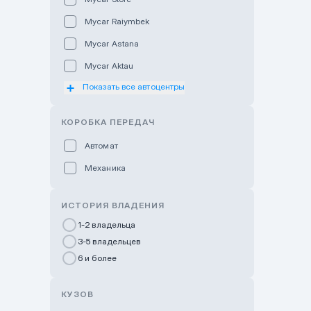
Mycar Raiymbek
Mycar Astana
Mycar Aktau
Показать все автоцентры
Mycar Uralsk
Haval & Tank Kyzylorda
КОРОБКА ПЕРЕДАЧ
Haval & Tank Pavlodar
Автомат
Bavaria Almaty
Механика
Mycar Shymkent
Bavaria Astana
ИСТОРИЯ ВЛАДЕНИЯ
GWM Nurly Zhol
1-2 владельца
3-5 владельцев
Chery Astana
6 и более
Changan Auto Nurly Zhol
Haval Atyrau
КУЗОВ
Hyundai Auto Almaty