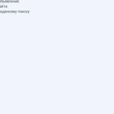
объявлений.
айте
заданному поиску