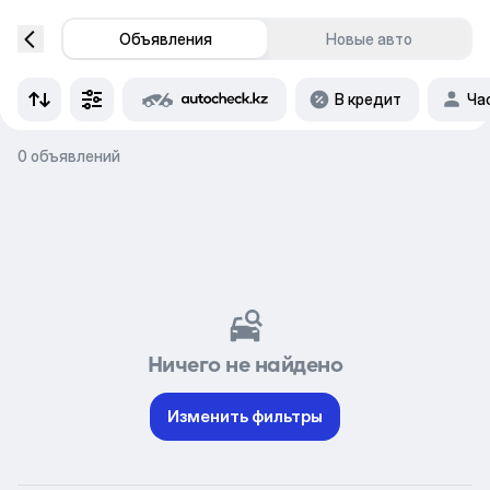
Объявления
Новые авто
В кредит
Ча
0 объявлений
Ничего не найдено
Изменить фильтры