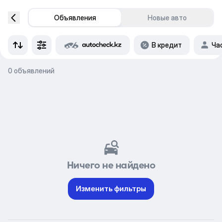
Объявления
Новые авто
В кредит
Ча
0 объявлений
Ничего не найдено
Изменить фильтры