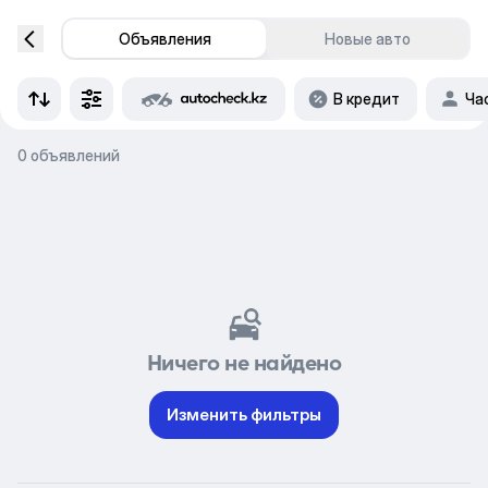
Объявления
Новые авто
В кредит
Ча
0 объявлений
Ничего не найдено
Изменить фильтры