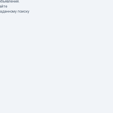
объявлений.
айте
заданному поиску