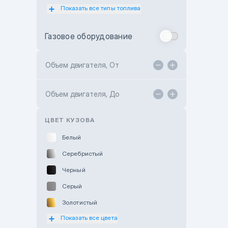
Показать все типы топлива
Subaru Motor Almaty
Toyota Almaty
Газовое оборудование
Toyota Astana
Toyota Kokshetau
Объем двигателя, От
TANK Motors Karaganda
Объем двигателя, До
Hyundai ShymCity
Toyota Shygys
ЦВЕТ КУЗОВА
Белый
Серебристый
Черный
Серый
Золотистый
Показать все цвета
Оранжевый