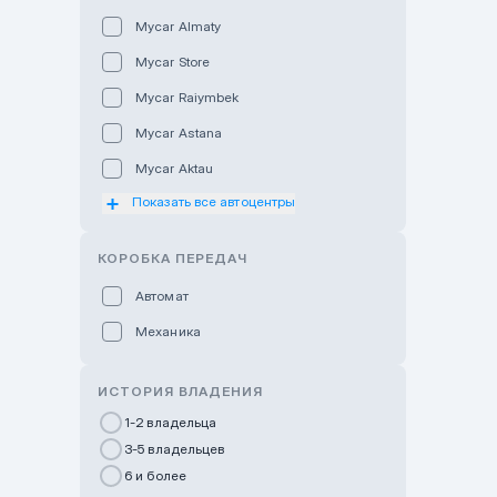
Mycar Almaty
Mycar Store
Mycar Raiymbek
Mycar Astana
Mycar Aktau
Показать все автоцентры
Mycar Uralsk
Haval & Tank Kyzylorda
КОРОБКА ПЕРЕДАЧ
Haval & Tank Pavlodar
Автомат
Bavaria Almaty
Механика
Mycar Shymkent
Bavaria Astana
ИСТОРИЯ ВЛАДЕНИЯ
GWM Nurly Zhol
1-2 владельца
3-5 владельцев
Chery Astana
6 и более
Changan Auto Nurly Zhol