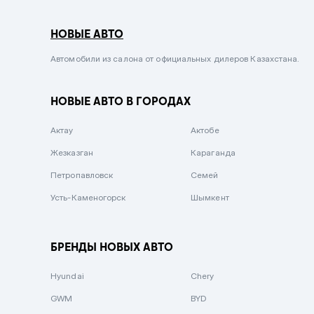
Серый металлик
НОВЫЕ АВТО
Сиреневый металлик
Черный металлик
Автомобили из салона от официальных дилеров Казахстана.
Стальной
НОВЫЕ АВТО В ГОРОДАХ
Вишневый
Серебристый металлик
Актау
Актобе
Темно-коричневый
Жезказган
Караганда
Бело-Дымчатый
Петропавловск
Семей
Светло-зелёный металлик
Усть-Каменогорск
Шымкент
Бирюзовый
Темно-синий металлик
БРЕНДЫ НОВЫХ АВТО
Зеленый металлик
Hyundai
Chery
Комбинированный
GWM
BYD