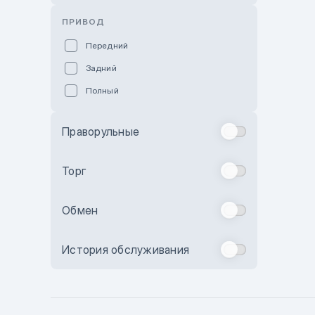
Розовый
ПРИВОД
Красный
Передний
Пурпурный
Задний
Коричневый
Полный
Голубой
Синий
Праворульные
Фиолетовый
Зеленый
Торг
Желтый
Обмен
Бежевый
Бордовый
История обслуживания
Комбинированный
Бронзовый
Темно-синий