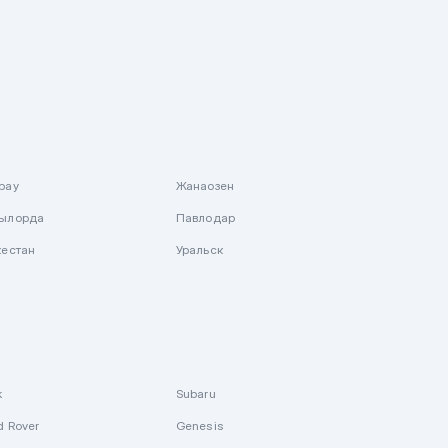
рау
Жанаозен
ылорда
Павлодар
кестан
Уральск
k
Subaru
d Rover
Genesis