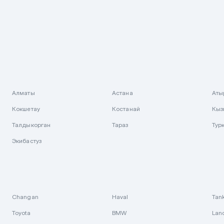
Алматы
Астана
Аты
Кокшетау
Костанай
Кыз
Талдыкорган
Тараз
Тур
Экибастуз
Changan
Haval
Tan
Toyota
BMW
Lan